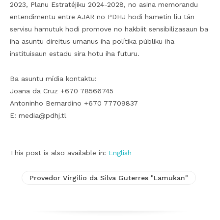
2023, Planu Estratéjiku 2024-2028, no asina memorandu
entendimentu entre AJAR no PDHJ hodi hametin liu tán
servisu hamutuk hodi promove no hakbiit sensibilizasaun ba
iha asuntu direitus umanus iha polítika públiku iha
instituisaun estadu sira hotu iha futuru.
Ba asuntu mídia kontaktu:
Joana da Cruz +670 78566745
Antoninho Bernardino +670 77709837
E: media@pdhj.tl
This post is also available in:
English
Provedor Virgilio da Silva Guterres "Lamukan"