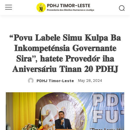
“𝐏𝐨𝐯𝐮 𝐋𝐚𝐛𝐞𝐥𝐞 𝐒𝐢𝐦𝐮 𝐊𝐮𝐥𝐩𝐚 𝐁𝐚
𝐈𝐧𝐤𝐨𝐦𝐩𝐞𝐭𝐞́𝐧𝐬𝐢𝐚 𝐆𝐨𝐯𝐞𝐫𝐧𝐚𝐧𝐭𝐞
𝐒𝐢𝐫𝐚”, 𝐡𝐚𝐭𝐞𝐭𝐞 𝐏𝐫𝐨𝐯𝐞𝐝𝐨́𝐫 𝐢𝐡𝐚
𝐀𝐧𝐢𝐯𝐞𝐫𝐬𝐚́𝐫𝐢𝐮 𝐓𝐢𝐧𝐚𝐧 𝟐𝟎 𝐏𝐃𝐇𝐉
May 28, 2024
PDHJ Timor-Leste