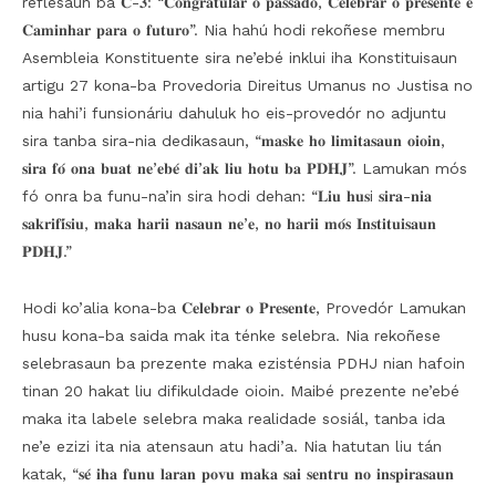
reflesaun ba 𝐂-𝟑: “𝐂𝐨𝐧𝐠𝐫𝐚𝐭𝐮𝐥𝐚𝐫 𝐨 𝐩𝐚𝐬𝐬𝐚𝐝𝐨, 𝐂𝐞𝐥𝐞𝐛𝐫𝐚𝐫 𝐨 𝐩𝐫𝐞𝐬𝐞𝐧𝐭𝐞 𝐞
𝐂𝐚𝐦𝐢𝐧𝐡𝐚𝐫 𝐩𝐚𝐫𝐚 𝐨 𝐟𝐮𝐭𝐮𝐫𝐨”. Nia hahú hodi rekoñese membru
Asembleia Konstituente sira ne’ebé inklui iha Konstituisaun
artigu 27 kona-ba Provedoria Direitus Umanus no Justisa no
nia hahi’i funsionáriu dahuluk ho eis-provedór no adjuntu
sira tanba sira-nia dedikasaun, “𝐦𝐚𝐬𝐤𝐞 𝐡𝐨 𝐥𝐢𝐦𝐢𝐭𝐚𝐬𝐚𝐮𝐧 𝐨𝐢𝐨𝐢𝐧,
𝐬𝐢𝐫𝐚 𝐟𝐨́ 𝐨𝐧𝐚 𝐛𝐮𝐚𝐭 𝐧𝐞’𝐞𝐛𝐞́ 𝐝𝐢’𝐚𝐤 𝐥𝐢𝐮 𝐡𝐨𝐭𝐮 𝐛𝐚 𝐏𝐃𝐇𝐉”. Lamukan mós
fó onra ba funu-na’in sira hodi dehan: “𝐋𝐢𝐮 𝐡𝐮𝐬i 𝐬𝐢𝐫𝐚-𝐧𝐢𝐚
𝐬𝐚𝐤𝐫𝐢𝐟𝐢́𝐬𝐢𝐮, 𝐦𝐚𝐤𝐚 𝐡𝐚𝐫𝐢𝐢 𝐧𝐚𝐬𝐚𝐮𝐧 𝐧𝐞’𝐞, 𝐧𝐨 𝐡𝐚𝐫𝐢𝐢 𝐦𝐨́𝐬 𝐈𝐧𝐬𝐭𝐢𝐭𝐮𝐢𝐬𝐚𝐮𝐧
𝐏𝐃𝐇𝐉.”
Hodi ko’alia kona-ba 𝐂𝐞𝐥𝐞𝐛𝐫𝐚𝐫 𝐨 𝐏𝐫𝐞𝐬𝐞𝐧𝐭𝐞, Provedór Lamukan
husu kona-ba saida mak ita ténke selebra. Nia rekoñese
selebrasaun ba prezente maka ezisténsia PDHJ nian hafoin
tinan 20 hakat liu difikuldade oioin. Maibé prezente ne’ebé
maka ita labele selebra maka realidade sosiál, tanba ida
ne’e ezizi ita nia atensaun atu hadi’a. Nia hatutan liu tán
katak, “𝐬𝐞́ 𝐢𝐡𝐚 𝐟𝐮𝐧𝐮 𝐥𝐚𝐫𝐚𝐧 𝐩𝐨𝐯𝐮 𝐦𝐚𝐤𝐚 𝐬𝐚𝐢 𝐬𝐞𝐧𝐭𝐫𝐮 𝐧𝐨 𝐢𝐧𝐬𝐩𝐢𝐫𝐚𝐬𝐚𝐮𝐧