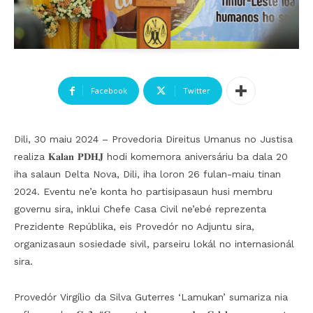
Facebook
Twitter
Dili, 30 maiu 2024 – Provedoria Direitus Umanus no Justisa
realiza 𝐊𝐚𝐥𝐚𝐧 𝐏𝐃𝐇𝐉 hodi komemora aniversáriu ba dala 20
iha salaun Delta Nova, Dili, iha loron 26 fulan-maiu tinan
2024. Eventu ne’e konta ho partisipasaun husi membru
governu sira, inklui Chefe Casa Civil ne’ebé reprezenta
Prezidente Repúblika, eis Provedór no Adjuntu sira,
organizasaun sosiedade sivil, parseiru lokál no internasionál
sira.
Provedór Virgílio da Silva Guterres ‘Lamukan’ sumariza nia