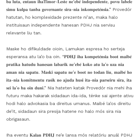
𝐛𝐚 𝐥𝐮𝐭𝐚, 𝐞𝐧𝐭𝐚𝐮𝐧 𝐢𝐡𝐚𝐓𝐢𝐦𝐨𝐫-𝐋𝐞𝐬𝐭𝐞 𝐧𝐞’𝐞𝐛𝐞́ 𝐢𝐧𝐝𝐞𝐩𝐞𝐧𝐝𝐞𝐧𝐭𝐞, 𝐩𝐨𝐯𝐮 𝐥𝐚𝐛𝐞𝐥𝐞
𝐬𝐢𝐦𝐮 𝐤𝐮𝐥𝐩𝐚 𝐭𝐚𝐧𝐛𝐚 𝐠𝐨𝐯𝐞𝐫𝐧𝐚𝐧𝐭𝐞 𝐬𝐢𝐫𝐚-𝐧𝐢𝐚 𝐢𝐧𝐤𝐨𝐦𝐩𝐞𝐭𝐞́𝐧𝐬𝐢𝐚.” Provedór
hatutan, ho komplexidade prezente ni’an, maka halo
instituisaun independente hanesan PDHJ nia servisu
relevante liu tan.
Maske ho difikuldade oioin, Lamukan espresa ho serteja
esperansa atu la’o ba oin. “𝐏𝐃𝐇𝐉 𝐢𝐡𝐚 𝐤𝐨𝐦𝐩𝐞𝐭𝐞́𝐧𝐬𝐢𝐚 𝐛𝐨𝐨𝐭 𝐦𝐚𝐢𝐛𝐞́
𝐩𝐫𝐚𝐭𝐢𝐤𝐚 𝐡𝐚𝐭𝐮𝐝𝐮 𝐡𝐚𝐧𝐞𝐬𝐚𝐧 𝐥𝐚𝐛𝐚𝐫𝐢𝐤 𝐧𝐞’𝐞𝐛𝐞́ 𝐤𝐨𝐤𝐨 𝐚𝐭𝐮 𝐥𝐚’𝐨 𝐮𝐳𝐚 𝐧𝐢𝐚
𝐚𝐦𝐚𝐧 𝐧𝐢𝐚 𝐬𝐚𝐩𝐚𝐭𝐮. 𝐌𝐚𝐬𝐤𝐢 𝐬𝐚𝐩𝐚𝐭𝐮 𝐧𝐞’𝐞 𝐛𝐨𝐨𝐭 𝐧𝐨 𝐭𝐨𝐝𝐚𝐧 𝐥𝐢𝐮, 𝐦𝐚𝐢𝐛𝐞́ 𝐡𝐨
𝐢𝐭𝐚-𝐧𝐢𝐚 𝐤𝐨𝐦𝐢𝐭𝐦𝐞𝐧𝐭𝐮 𝐫𝐚𝐬𝐢𝐤 𝐧𝐨 𝐚𝐣𝐮𝐝𝐚 𝐡𝐮𝐬𝐢 𝐢𝐭𝐚-𝐧𝐢𝐚 𝐩𝐚𝐫𝐬𝐞𝐢𝐫𝐮 𝐬𝐢𝐫𝐚, 𝐢𝐭𝐚
𝐬𝐞𝐢 𝐥𝐚’𝐨 𝐛𝐚 𝐨𝐢𝐧 𝐝𝐮𝐧𝐢.” Nia hateten katak Provedór nia mehi iha
futuru maka hakarak sidadaun ida-ida, ténke sai ajente ativu
hodi halo advokasia ba direitus umanus. Maibé la’os direitu
de’it, sidadaun sira presija hatene no halo mós sira nia
obrigasaun.
Iha eventu 𝐊𝐚𝐥𝐚𝐧 𝐏𝐃𝐇𝐉 ne’e lansa mós relatóriu anuál PDHJ