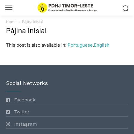
Home
Pájina Inisial
Pájina Inisial
This post is also available in:
Portuguese
English
Social Networks
Facebook
Twitter
Instagram