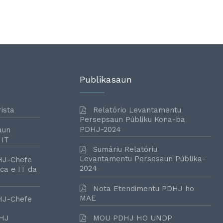
Publikasaun
ista
Relatório Levantamentu
Persepsaun Públiku Kona-ba
PDHJ-2024
aun
 IT
Sumáriu Relatóriu
Levantamentu Persesaun Públika-
HJ-Chefe
2024
ca e IT da
Nota Etendimentu PDHJ ho
MAE
HJ-Chefe
DHJ
MOU PDHJ HO UNDP