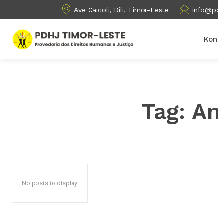
Ave Caicoli, Dili, Timor-Leste
info@pd
Kon
Tag:
An
No posts to display