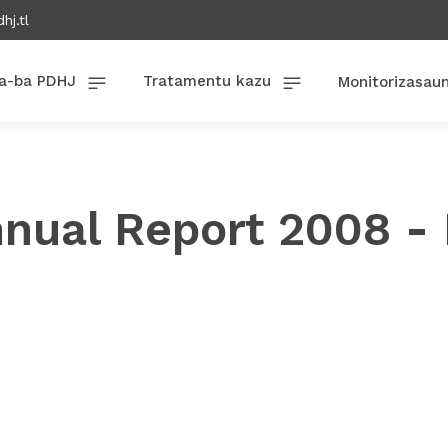
hj.tl
a-ba PDHJ
Tratamentu kazu
Monitorizasau
nual Report 2008 - 