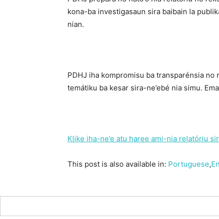
kona-ba investigasaun sira baibain la publik
nian.
PDHJ iha kompromisu ba transparénsia no re
temátiku ba kesar sira-ne’ebé nia simu. Em
Klike iha-ne’e atu haree ami-nia relatóriu sir
This post is also available in:
Portuguese
En