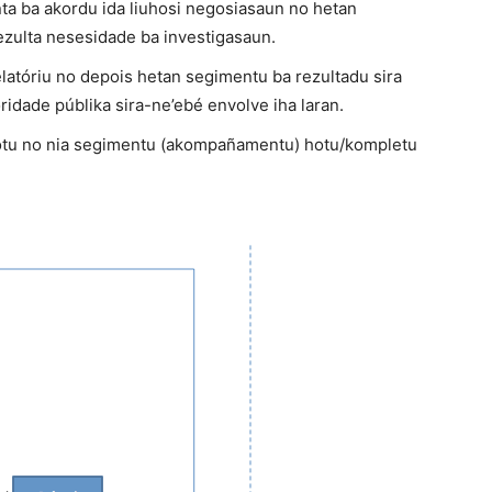
ta ba akordu ida liuhosi negosiasaun no hetan
ezulta nesesidade ba investigasaun.
elatóriu no depois hetan segimentu ba rezultadu sira
idade públika sira-ne’ebé envolve iha laran.
-hotu no nia segimentu (akompañamentu) hotu/kompletu