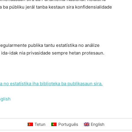
a ba públiku jerál tanba kestaun sira konfidensialidade
gularmente publika tantu estatístika no análize
a ida-idak nia privasidade sempre hetan protesaun.
a no estatístika iha biblioteka ba publikasaun sira.
glish
Tetun
Português
English