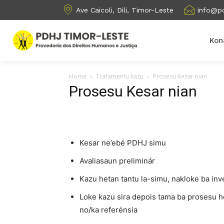
Ave Caicoli, Dili, Timor-Leste
info@pd
Kon
Home
Tratamentu kazu
Prosesu Kesar nian
Prosesu Kesar nian
Kesar ne’ebé PDHJ simu
Avaliasaun preliminár
Kazu hetan tantu la-simu, nakloke ba inv
Loke kazu sira depois tama ba prosesu h
no/ka referénsia