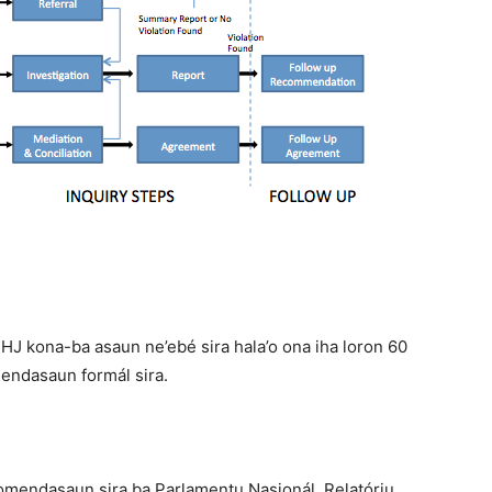
HJ kona-ba asaun ne’ebé sira hala’o ona iha loron 60
mendasaun formál sira.
komendasaun sira ba Parlamentu Nasionál. Relatóriu