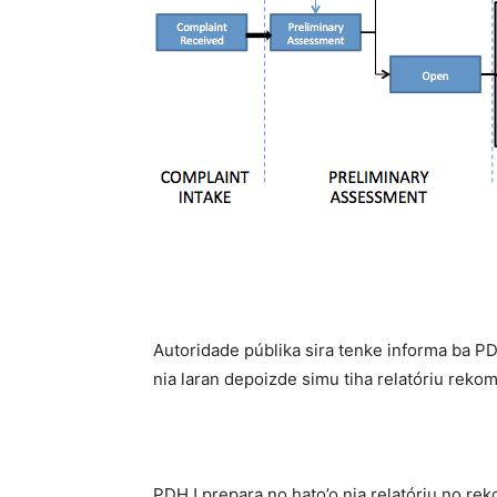
Autoridade públika sira tenke informa ba PD
nia laran depoizde simu tiha relatóriu reko
PDHJ prepara no hato’o nia relatóriu no re